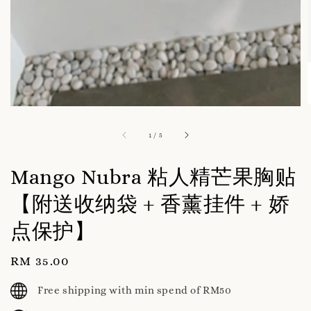
1
/
5
Mango Nubra 粘人精芒果胸贴
【附送收纳袋 + 香薰挂件 + 娇
点保护】
Regular
RM 35.00
price
Free shipping with min spend of RM50