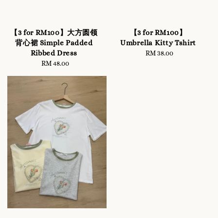
【3 for RM100】大方圆领
【3 for RM100】
背心裙 Simple Padded
Umbrella Kitty Tshirt
Ribbed Dress
RM 38.00
Regular
RM 48.00
Regular
price
price