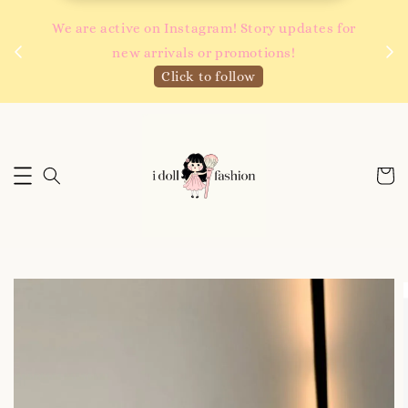
 如需
We are active on Instagram! Story updates for
满R
new arrivals or promotions!
Click to follow