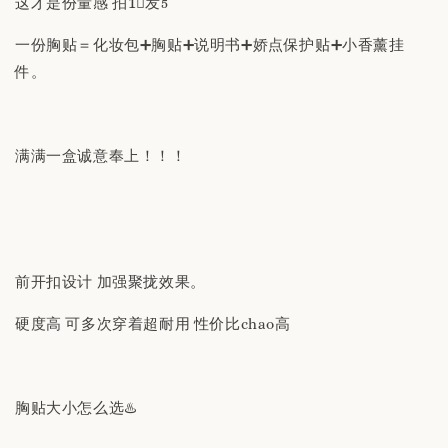
这才是份量感 拍1⃣️发5
一份胸贴＝化妆包➕胸贴➕说明书➕娇点保护贴➕小香薰挂
件。
满满一盒诚意奉上！！！
前开扣设计 加强聚拢效果。
硬度高 可多次穿着超耐用 性价比chao高
胸贴大小怎么选♨️