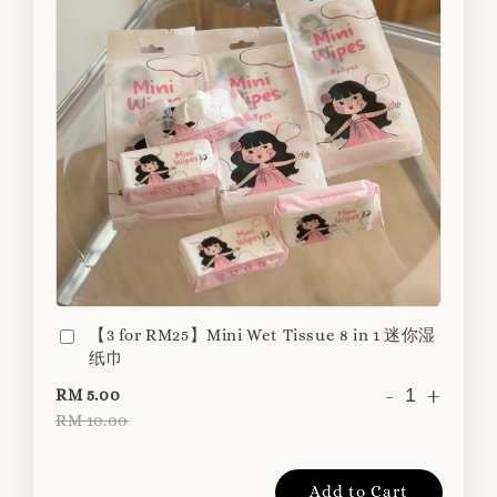
【3 for RM25】Mini Wet Tissue 8 in 1 迷你湿
纸巾
-
+
RM 5.00
RM 10.00
Add to Cart