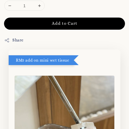
Add to Cart
Share
RM5 add on mini wet tissue