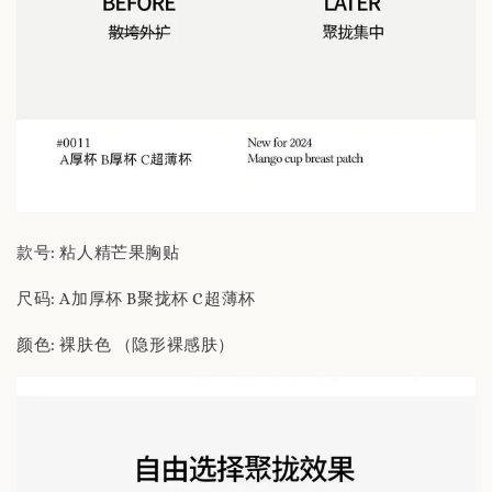
款号: 粘人精芒果胸贴
尺码: A加厚杯 B聚拢杯 C超薄杯
颜色: 裸肤色 （隐形裸感肤）