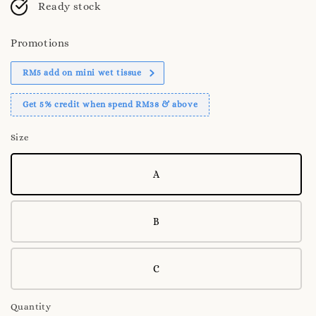
Ready stock
Promotions
RM5 add on mini wet tissue
Get 5% credit when spend RM38 & above
Size
A
B
C
Quantity