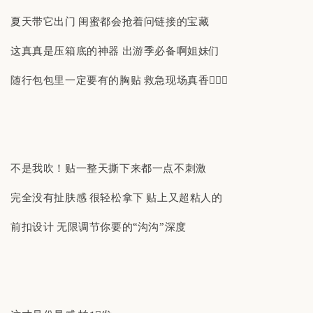
夏天带它出门 闺蜜都会抢着问链接的宝藏
这真真是压箱底的神器 出游季必备啊姐妹们
随行包包里一定要有的胸贴 救急现场真香🏃🏽‍♀️
不是我吹！贴一整天撕下来都一点不刺激
完全没有扯肤感 很轻松拿下 贴上又超粘人的
前扣设计 无限调节你要的“沟沟”深度