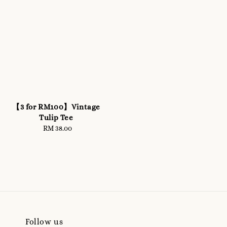
【3 for RM100】Vintage
Tulip Tee
RM 38.00
Regular
price
Follow us