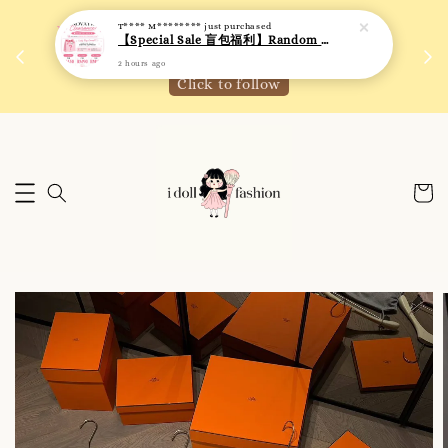
 如需
We are active on Instagram! Story updates for
满R
new arrivals or promotions!
Click to follow