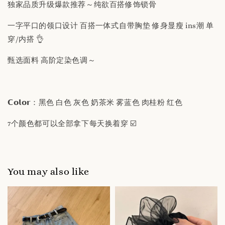
独家品质升级爆款推荐～纯欲百搭修饰锁骨
一字平口的领口设计 百搭一体式自带胸垫 修身显瘦 ins潮 单
穿/内搭 👌
甄选面料 高阶定染色调～
𝗖𝗼𝗹𝗼𝗿：黑色 白色 灰色 奶茶米 雾蓝色 肉桂粉 红色
7个颜色都可以全部拿下每天换着穿 ☑️
You may also like