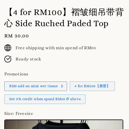
【4 for RM100】褶皱细吊带背
心 Side Ruched Paded Top
Regular
RM 30.00
price
Free shipping with min spend of RM50
Ready stock
Promotions
RM5 add on mini wet tissue
4 for RM100【美背】
Get 5% credit when spend RM38 & above
Size
: Freesize