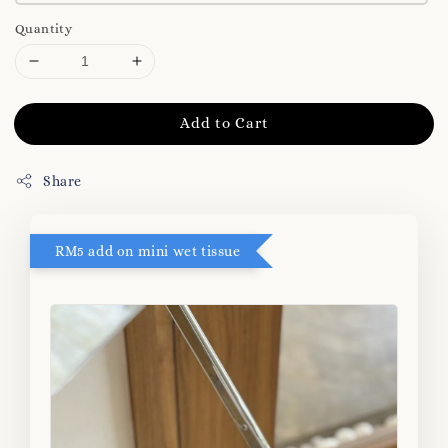
Quantity
Add to Cart
Share
RM5 add on mini wet tissue