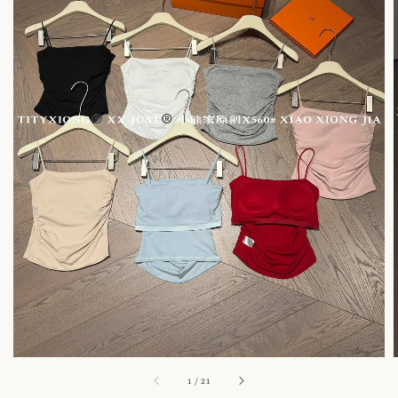
1
/
21