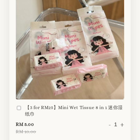
【3 for RM25】Mini Wet Tissue 8 in 1 迷你湿
纸巾
-
+
RM 5.00
RM 10.00